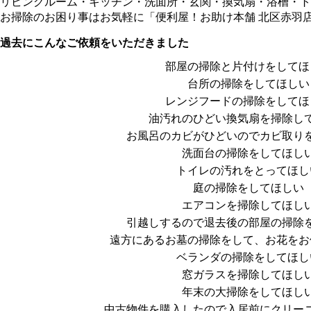
リビングルーム・キッチン・洗面所・玄関・換気扇・浴槽・ト
お掃除のお困り事はお気軽に「便利屋！お助け本舗 北区赤羽店
過去にこんなご依頼をいただきました
部屋の掃除と片付けをしてほ
台所の掃除をしてほしい
レンジフードの掃除をしてほ
油汚れのひどい換気扇を掃除し
お風呂のカビがひどいのでカビ取り
洗面台の掃除をしてほし
トイレの汚れをとってほし
庭の掃除をしてほしい
エアコンを掃除してほし
引越しするので退去後の部屋の掃除
遠方にあるお墓の掃除をして、お花をお
ベランダの掃除をしてほし
窓ガラスを掃除してほし
年末の大掃除をしてほし
中古物件を購入したので入居前にクリー